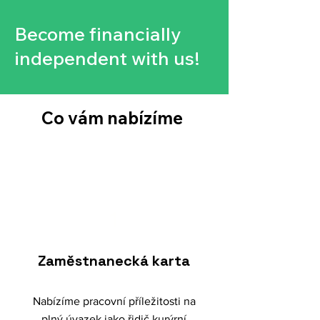
Become financially
independent with us!
Co vám nabízíme
1
Zaměstnanecká karta
Nabízíme pracovní příležitosti na
plný úvazek jako řidič kurýrní