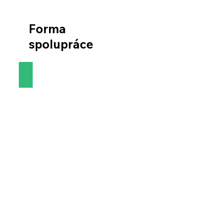
Forma
spolupráce
DPP (brigáda)
HPP (pracovní poměr)