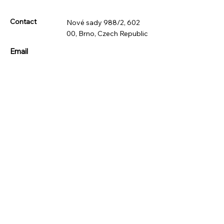
Contact
Nové sady 988/2, 602
00, Brno, Czech Republic
Email
info@dopravka.com
Phone
+420 734 455 988
© 2024 by DeliveryHub s.r.o. All rights reserved.
Quick Links
Privacy Policy
Terms of use
Doručení a vrácení