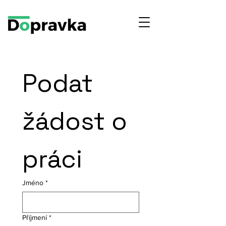
Podat 
žádost o 
práci
Jméno
*
Příjmení
*